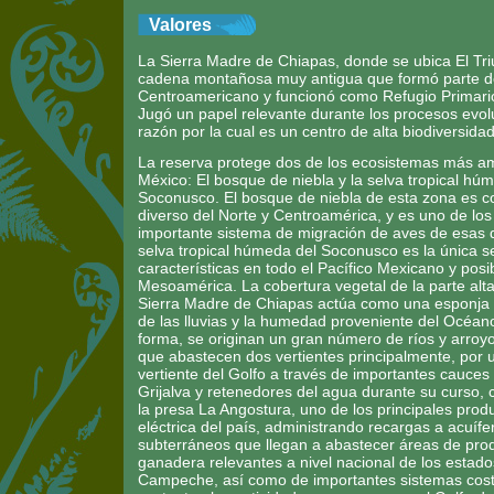
Valores
La Sierra Madre de Chiapas, donde se ubica El Tri
cadena montañosa muy antigua que formó parte d
Centroamericano y funcionó como Refugio Primario
Jugó un papel relevante durante los procesos evolu
razón por la cual es un centro de alta biodiversid
La reserva protege dos de los ecosistemas más 
México: El bosque de niebla y la selva tropical hú
Soconusco. El bosque de niebla de esta zona es c
diverso del Norte y Centroamérica, y es uno de los 
importante sistema de migración de aves de esas d
selva tropical húmeda del Soconusco es la única s
características en todo el Pacífico Mexicano y pos
Mesoamérica. La cobertura vegetal de la parte alta
Sierra Madre de Chiapas actúa como una esponja 
de las lluvias y la humedad proveniente del Océano
forma, se originan un gran número de ríos y arro
que abastecen dos vertientes principalmente, por u
vertiente del Golfo a través de importantes cauces
Grijalva y retenedores del agua durante su curso,
la presa La Angostura, uno de los principales prod
eléctrica del país, administrando recargas a acuífer
subterráneos que llegan a abastecer áreas de prod
ganadera relevantes a nivel nacional de los estad
Campeche, así como de importantes sistemas cos