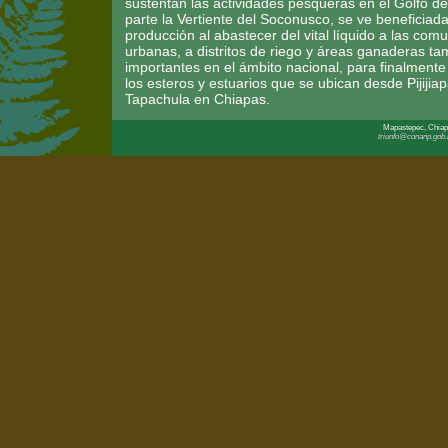
sustentan las actividades pesqueras en el Golfo de
parte la Vertiente del Soconusco, se ve beneficiad
producción al abastecer del vital líquido a las com
urbanas, a distritos de riego y áreas ganaderas t
importantes en el ámbito nacional, para finalmente 
los esteros y estuarios que se ubican desde Pijijia
Tapachula en Chiapas.
Mapastepec, Chiapa
triunfo@conanp.gob