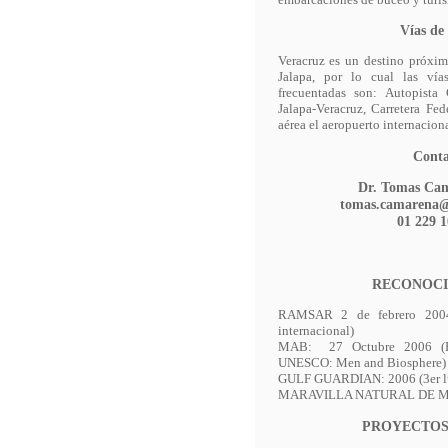
Vías de
Veracruz es un destino próximo
Jalapa, por lo cual las ví
frecuentadas son: Autopista 
Jalapa-Veracruz, Carretera Fe
aérea el aeropuerto internaciona
Conta
Dr. Tomas Ca
tomas.camarena
01 229 
RECONOCI
RAMSAR 2 de febrero 2004
internacional)
MAB: 27 Octubre 2006 (Re
UNESCO: Men and Biosphere)
GULF GUARDIAN: 2006 (3er lug
MARAVILLA NATURAL DE M
PROYECTOS