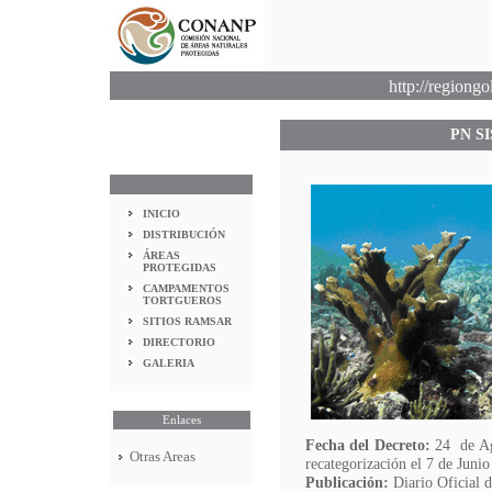
http://region
PN S
INICIO
DISTRIBUCIÓN
ÁREAS
PROTEGIDAS
CAMPAMENTOS
TORTGUEROS
SITIOS RAMSAR
DIRECTORIO
GALERIA
Enlaces
Fecha del Decreto:
24 de Ag
Otras Areas
recategorización el 7 de Junio
Publicación:
Diario Oficial 