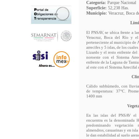
Categoría:
Parque Nacional
Superficie:
52,238 Has.
Municipio:
Veracruz, Boca d
Lími
El PNSAV, se ubica frente a la
Veracruz, Boca del Río y e
perteneciente al municipio de 
arrecifes y 5 islas, de los cuale
Lizardo y el resto enfrente del
noroeste con el Sistema Arre
enfrente de la Laguna de Tamia
al este con el Sistema Arrecifa
Cli
Cálido subhúmedo, con lluvia
de temperatura: 37°C. Prome
1400 mm
Veget
En las islas del PNSAV el 
encuentra es la denominada H
predominando vegetación ra
almendros, casuarinas y en isla
le dan estabilidad al suelo aren