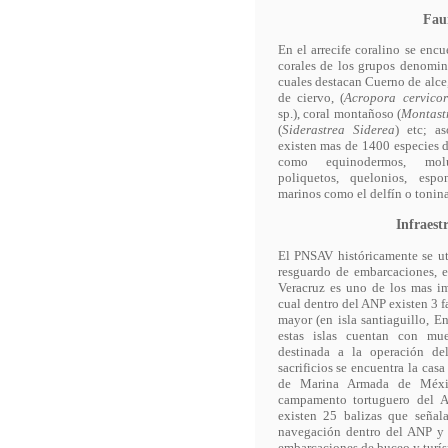
Fau
En el arrecife coralino se enc
corales de los grupos denomin
cuales destacan Cuerno de alce,
de ciervo, (
Acropora cervicor
sp.), coral montañoso (
Montast
(
Siderastrea Siderea
) etc; as
existen mas de 1400 especies 
como equinodermos, molus
poliquetos, quelonios, esp
marinos como el delfín o tonina
Infraest
El PNSAV históricamente se u
resguardo de embarcaciones, e
Veracruz es uno de los mas i
cual dentro del ANP existen 3 f
mayor (en isla santiaguillo, E
estas islas cuentan con mu
destinada a la operación de
sacrificios se encuentra la casa
de Marina Armada de Méxic
campamento tortuguero del A
existen 25 balizas que señal
navegación dentro del ANP y 
embarcaciones de buceo y turí